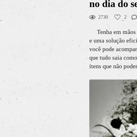
no dia do
2730
2
Tenha em mãos uma
e uma solução efic
você pode acompanh
que tudo saia como 
itens que não pode