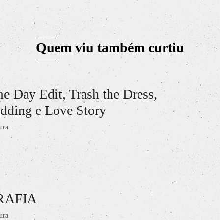
Quem viu também curtiu
Day Edit, Trash the Dress,
edding e Love Story
ura
RAFIA
ura