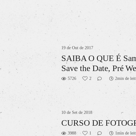
19 de Out de 2017
SAIBA O QUE É Same 
Save the Date, Pré W
5726
2
2min de leit
10 de Set de 2018
CURSO DE FOTOG
3988
1
1min de leit